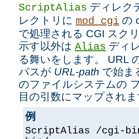
ディレク
ScriptAlias
レクトリに
の c
mod_cgi
で処理される CGI ス
示す以外は
ディレ
Alias
る舞いをします。 URL の
パスが
URL-path
で始ま
のファイルシステムの 
目の引数にマップされま
例
ScriptAlias /cgi-bi