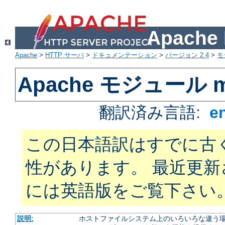
Apach
Apache
>
HTTP サーバ
>
ドキュメンテーション
>
バージョン 2.4
>
モ
Apache モジュール mo
翻訳済み言語:
e
この日本語訳はすでに古
性があります。 最近更
には英語版をご覧下さい
説明:
ホストファイルシステム上のいろいろな違う場